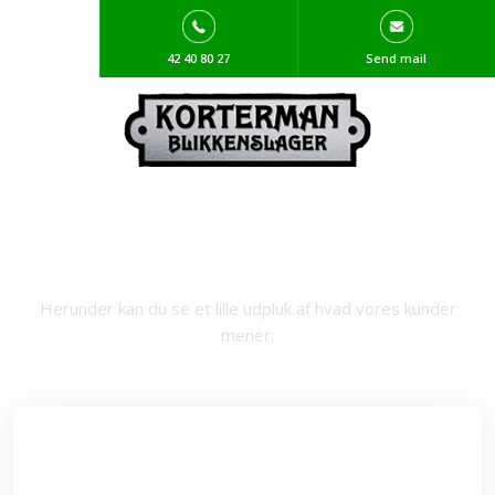
42 40 80 27
Send mail
Hvad siger vores kunder
Herunder kan du se et lille udpluk af hvad vores kunder
mener.