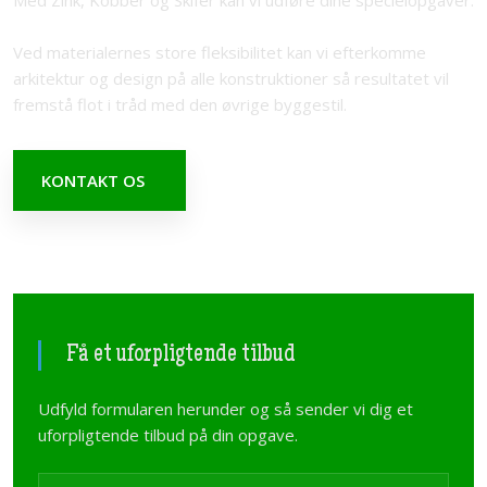
Ved materialernes store fleksibilitet kan vi efterkomme
arkitektur og design på alle konstruktioner så resultatet vil
fremstå flot i tråd med den øvrige byggestil.​
KONTAKT OS​
Få et uforpligtende tilbud
Udfyld formularen herunder og så sender vi dig et
uforpligtende tilbud på din opgave.