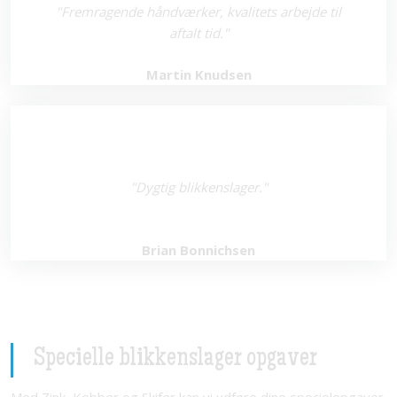
"Fremragende håndværker, kvalitets arbejde til
aftalt tid."
Martin Knudsen
"Dygtig blikkenslager."
Brian Bonnichsen
Specielle blikkenslager opgaver
​Med Zink, Kobber og Skifer kan vi udføre dine specielopgaver.