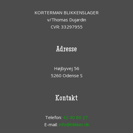
KORTERMAN BLIKKENSLAGER
​v/Thomas Dujardin​
CVR: 33297955​
​Adresse
Højbyvej 56
5260 Odense S​
​Kontakt
Telefon:
​42 40 80 27
E-mail:
info@blikker.dk